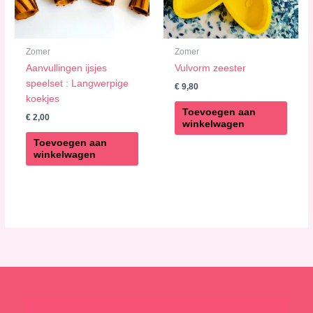
Zomer
Zomer
Aanvullingen ijsjes
Vulvorm zeester
speelset : Langwerpige
€
9,80
koekjes
Toevoegen aan
€
2,00
winkelwagen
Toevoegen aan
winkelwagen