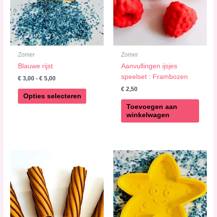
Deze
optie
kan
gekozen
worden
Zomer
Zomer
op
Blauwe rijst
Aanvullingen ijsjes
de
speelset : Frambozen
€
3,00
-
€
5,00
productpagina
€
2,50
Opties selecteren
Toevoegen aan
winkelwagen