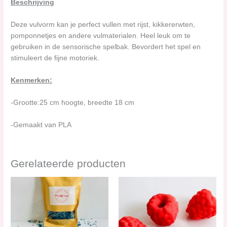
Beschrijving
Deze vulvorm kan je perfect vullen met rijst, kikkererwten,
pomponnetjes en andere vulmaterialen. Heel leuk om te
gebruiken in de sensorische spelbak. Bevordert het spel en
stimuleert de fijne motoriek.
Kenmerken:
-Grootte:25 cm hoogte, breedte 18 cm
-Gemaakt van PLA
Gerelateerde producten
Prijsklasse:
Dit
€ 3,00
product
tot
heeft
€ 5,00
meerdere
variaties.