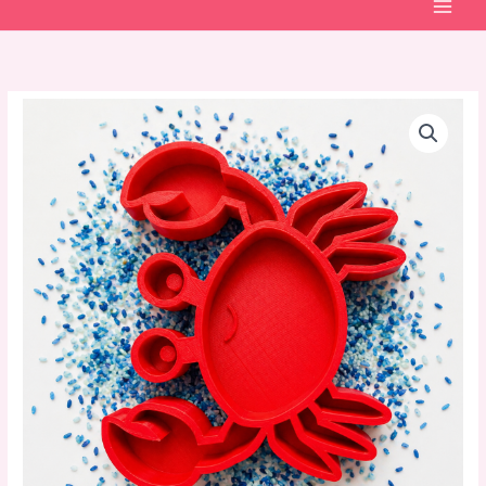
Vulvorm
krab
aantal