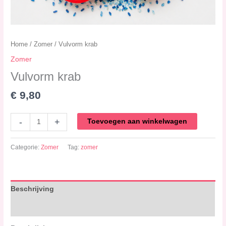
Home
/
Zomer
/ Vulvorm krab
Zomer
Vulvorm krab
€
9,80
-
+
Toevoegen aan winkelwagen
Categorie:
Zomer
Tag:
zomer
Beschrijving
Beoordelingen (0)