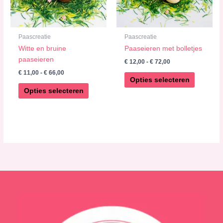
optie
optie
kan
kan
gekozen
gekozen
worden
worden
Paascreatie
Paascreatie
op
op
Witte en bruine
Paaseieren met bolletjes
de
de
paaseieren
€
12,00
-
€
72,00
productpagina
productp
€
11,00
-
€
66,00
Opties selecteren
Opties selecteren