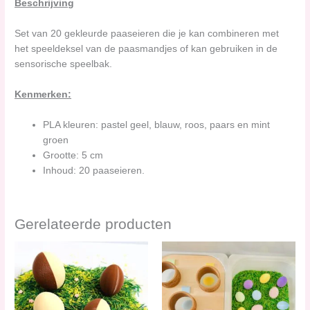
Beschrijving
Set van 20 gekleurde paaseieren die je kan combineren met
het speeldeksel van de paasmandjes of kan gebruiken in de
sensorische speelbak.
Kenmerken:
PLA kleuren: pastel geel, blauw, roos, paars en mint
groen
Grootte: 5 cm
Inhoud: 20 paaseieren.
Gerelateerde producten
Prijsklasse:
Dit
€ 11,00
product
tot
heeft
€ 66,00
meerdere
variaties.