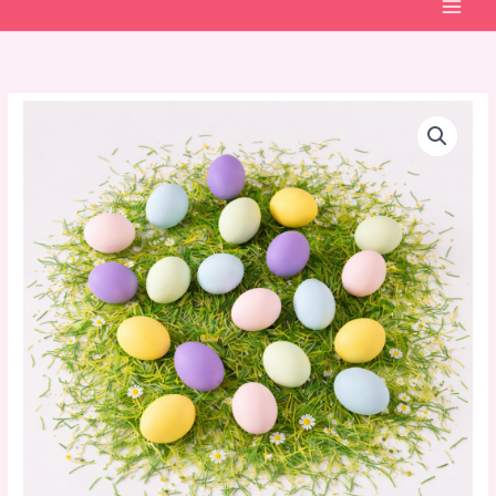
Pastel
paaseieren
aantal