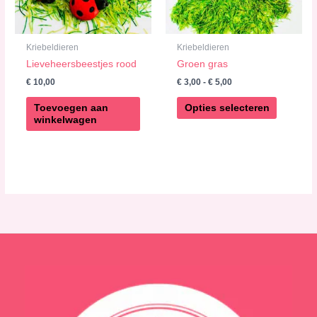
kan
gekozen
worden
Kriebeldieren
Kriebeldieren
op
Lieveheersbeestjes rood
Groen gras
de
€
10,00
€
3,00
-
€
5,00
productp
Toevoegen aan
Opties selecteren
winkelwagen