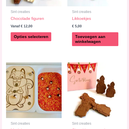
gekozen
worden
Sint creaties
Sint creaties
op
Chocolade figuren
Likkoekjes
de
Vanaf
€
12,00
€
5,00
productpagina
Opties selecteren
Toevoegen aan
winkelwagen
Sint creaties
Sint creaties