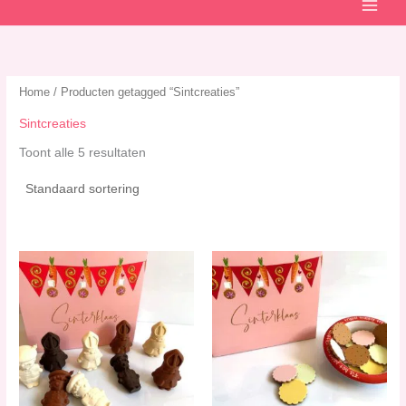
Home
/ Producten getagged “Sintcreaties”
Sintcreaties
Toont alle 5 resultaten
Dit
product
heeft
meerdere
variaties.
Deze
optie
kan