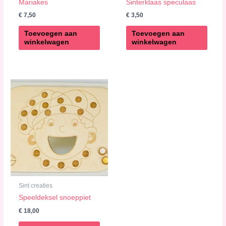
Mariakes
Sinterklaas speculaas
€
7,50
€
3,50
Toevoegen aan
Toevoegen aan
winkelwagen
winkelwagen
Sint creaties
Speeldeksel snoeppiet
€
18,00