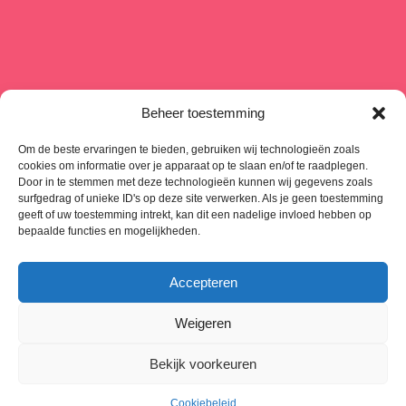
Beheer toestemming
Om de beste ervaringen te bieden, gebruiken wij technologieën zoals
cookies om informatie over je apparaat op te slaan en/of te raadplegen.
Door in te stemmen met deze technologieën kunnen wij gegevens zoals
surfgedrag of unieke ID's op deze site verwerken. Als je geen toestemming
geeft of uw toestemming intrekt, kan dit een nadelige invloed hebben op
bepaalde functies en mogelijkheden.
Accepteren
Weigeren
Copyright © 2024 - 2025 - CREA-SY - Alle rechten voorbehouden -
Bekijk voorkeuren
Wil je ook zo’n
professionele website
? PP Digital helpt je online
groeien
Cookiebeleid