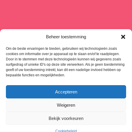
Beheer toestemming
Om de beste ervaringen te bieden, gebruiken wij technologieën zoals
cookies om informatie over je apparaat op te slaan en/of te raadplegen.
Door in te stemmen met deze technologieën kunnen wij gegevens zoals
surfgedrag of unieke ID's op deze site verwerken. Als je geen toestemming
geeft of uw toestemming intrekt, kan dit een nadelige invloed hebben op
bepaalde functies en mogelijkheden.
Accepteren
Weigeren
Copyright © 2024 - 2025 - CREA-SY - Alle rechten voorbehouden -
Bekijk voorkeuren
Wil je ook zo’n
professionele website
? PP Digital helpt je online
groeien
Cookiebeleid