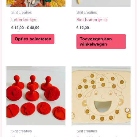
gekozen
worden
Sint creaties
Sint creaties
op
Letterkoekjes
Sint hamertje tik
de
€
12,00
-
€
48,00
€
12,00
productpagina
Opties selecteren
Toevoegen aan
winkelwagen
Sint creaties
Sint creaties