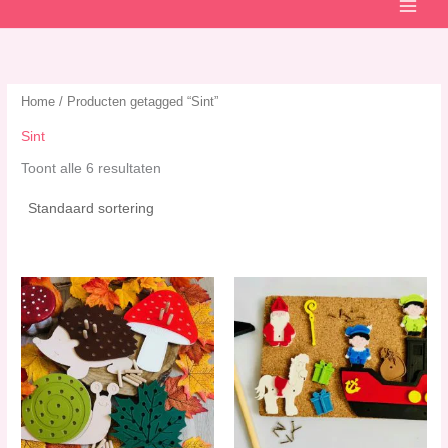
Home
/ Producten getagged “Sint”
Sint
Toont alle 6 resultaten
Prijsklasse:
Dit
€ 12,00
product
tot
heeft
€ 48,00
meerdere
variaties.
Deze
optie
kan