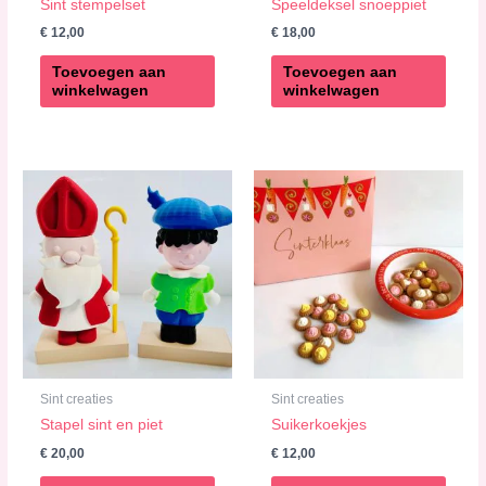
Sint stempelset
Speeldeksel snoeppiet
€
12,00
€
18,00
Toevoegen aan
Toevoegen aan
winkelwagen
winkelwagen
Sint creaties
Sint creaties
Stapel sint en piet
Suikerkoekjes
€
20,00
€
12,00