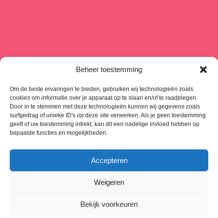
Beheer toestemming
Om de beste ervaringen te bieden, gebruiken wij technologieën zoals
cookies om informatie over je apparaat op te slaan en/of te raadplegen.
Door in te stemmen met deze technologieën kunnen wij gegevens zoals
surfgedrag of unieke ID's op deze site verwerken. Als je geen toestemming
geeft of uw toestemming intrekt, kan dit een nadelige invloed hebben op
bepaalde functies en mogelijkheden.
Accepteren
Weigeren
Copyright © 2024 - 2025 - CREA-SY - Alle rechten voorbehouden -
Bekijk voorkeuren
Wil je ook zo’n
professionele website
? PP Digital helpt je online
groeien