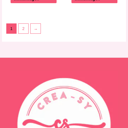
1
2
→