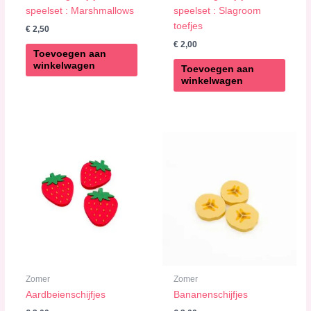
speelset : Marshmallows
speelset : Slagroom
toefjes
€
2,50
€
2,00
Toevoegen aan
winkelwagen
Toevoegen aan
winkelwagen
Zomer
Zomer
Aardbeienschijfjes
Bananenschijfjes